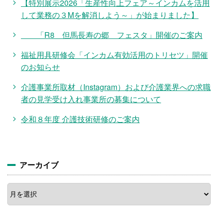
【特別展示2026「生産性向上フェア～インカムを活用
して業務の３Mを解消しよう～」が始まりました】
「R8 但馬長寿の郷 フェスタ」開催のご案内
福祉用具研修会「インカム有効活用のトリセツ」開催
のお知らせ
介護事業所取材（Instagram）および介護業界への求職
者の見学受け入れ事業所の募集について
令和８年度 介護技術研修のご案内
アーカイブ
ア
ー
カ
イ