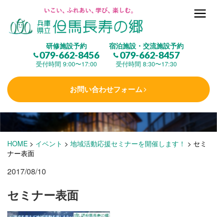
但馬長寿の郷とは
研修施設予約
宿泊施設・交流施設予約
079-662-8456
079-662-8457
集 う
(研修施設)
受付時間 9:00〜17:00
受付時間 8:30〜17:30
お問い合わせフォーム
楽しむ
(交流施設・事業)
学 ぶ
(健康福祉)
HOME
>
イベント
>
地域活動応援セミナーを開催します！
>
セミ
ナー表面
2017/08/10
泊まる
(宿泊)
セミナー表面