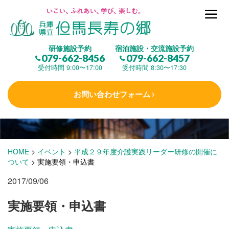
但馬長寿の郷とは
研修施設予約
宿泊施設・交流施設予約
079-662-8456
079-662-8457
集 う
(研修施設)
受付時間 9:00〜17:00
受付時間 8:30〜17:30
お問い合わせフォーム
楽しむ
(交流施設・事業)
学 ぶ
(健康福祉)
HOME
>
イベント
>
平成２９年度介護実践リーダー研修の開催に
ついて
>
実施要領・申込書
2017/09/06
泊まる
(宿泊)
実施要領・申込書