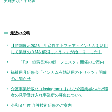
施設・料金
実施要領・申込書
アクセス
最近の投稿
【特別展示2026「生産性向上フェア～インカムを活用
して業務の３Mを解消しよう～」が始まりました】
「R8 但馬長寿の郷 フェスタ」開催のご案内
福祉用具研修会「インカム有効活用のトリセツ」開催
のお知らせ
介護事業所取材（Instagram）および介護業界への求職
者の見学受け入れ事業所の募集について
令和８年度 介護技術研修のご案内