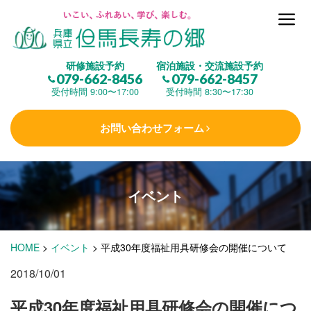
但馬長寿の郷とは
研修施設予約
宿泊施設・交流施設予約
079-662-8456
079-662-8457
集 う
(研修施設)
受付時間 9:00〜17:00
受付時間 8:30〜17:30
お問い合わせフォーム
楽しむ
(交流施設・事業)
イベント
学 ぶ
(健康福祉)
HOME
>
イベント
>
平成30年度福祉用具研修会の開催について
泊まる
(宿泊)
2018/10/01
平成30年度福祉用具研修会の開催につ