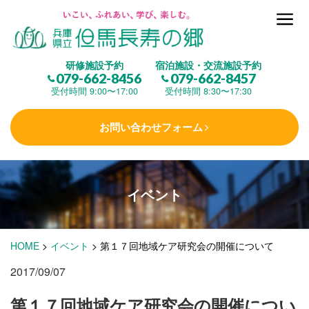
但馬長寿の郷とは
研修施設予約
宿泊施設・交流施設予約
079-662-8456
079-662-8457
集 う
(研修施設)
受付時間 9:00〜17:00
受付時間 8:30〜17:30
お問い合わせフォーム
楽しむ
(交流施設・事業)
イベント
学 ぶ
(健康福祉)
HOME
>
イベント
>
第１７回地域ケア研究会の開催について
泊まる
(宿泊)
2017/09/07
第１７回地域ケア研究会の開催につい