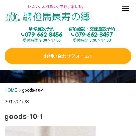
但馬長寿の郷とは
研修施設予約
宿泊施設・交流施設予約
079-662-8456
079-662-8457
集 う
(研修施設)
受付時間 9:00〜17:00
受付時間 8:30〜17:30
お問い合わせフォーム
楽しむ
(交流施設・事業)
学 ぶ
(健康福祉)
HOME
>
goods-10-1
2017/01/28
泊まる
(宿泊)
goods-10-1