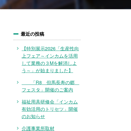
最近の投稿
【特別展示2026「生産性向
上フェア～インカムを活用
して業務の３Mを解消しよ
う～」が始まりました】
「R8 但馬長寿の郷
フェスタ」開催のご案内
福祉用具研修会「インカム
有効活用のトリセツ」開催
のお知らせ
介護事業所取材