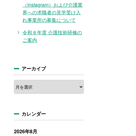
（Instagram）および介護業
界への求職者の見学受け入
れ事業所の募集について
令和８年度 介護技術研修の
ご案内
アーカイブ
ア
ー
カ
イ
ブ
カレンダー
2026年8月