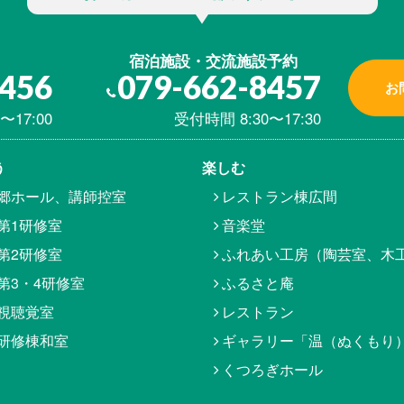
宿泊施設・交流施設予約
8456
079-662-8457
お
〜17:00
受付時間 8:30〜17:30
う
楽しむ
郷ホール、講師控室
レストラン棟広間
第1研修室
音楽堂
第2研修室
ふれあい工房（陶芸室、木
第3・4研修室
ふるさと庵
視聴覚室
レストラン
研修棟和室
ギャラリー「温（ぬくもり
くつろぎホール