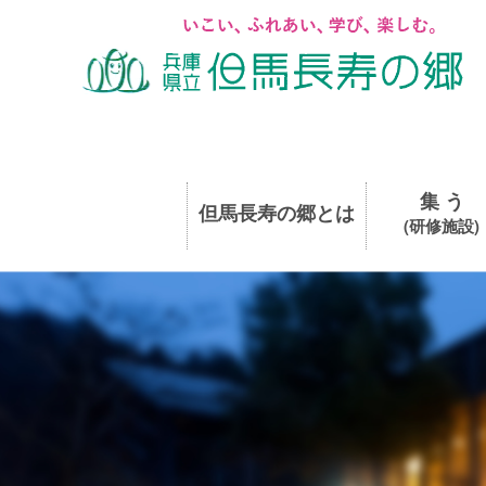
集 う
但馬長寿の郷とは
(研修施設)