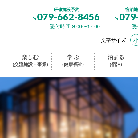
研修施設予約
宿泊施
079-662-8456
079
受付時間 9:00〜17:00
受
文字サイズ
楽しむ
学 ぶ
泊まる
(交流施設・事業)
(健康福祉)
(宿泊)