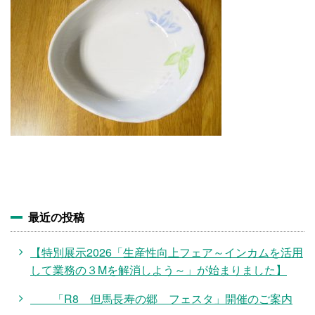
施設・料金
アクセス
最近の投稿
【特別展示2026「生産性向上フェア～インカムを活用
して業務の３Mを解消しよう～」が始まりました】
「R8 但馬長寿の郷 フェスタ」開催のご案内