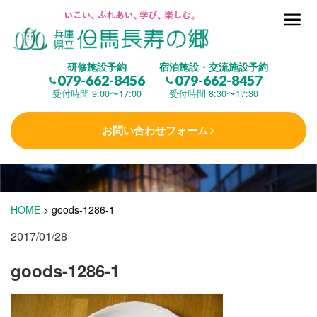
但馬長寿の郷とは
研修施設予約
宿泊施設・交流施設予約
079-662-8456
079-662-8457
集 う
(研修施設)
受付時間 9:00〜17:00
受付時間 8:30〜17:30
お問い合わせフォーム
楽しむ
(交流施設・事業)
学 ぶ
(健康福祉)
HOME
>
goods-1286-1
2017/01/28
泊まる
(宿泊)
goods-1286-1