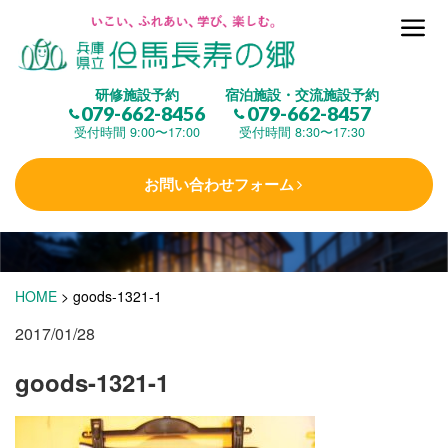
但馬長寿の郷とは
研修施設予約
宿泊施設・交流施設予約
079-662-8456
079-662-8457
集 う
(研修施設)
受付時間 9:00〜17:00
受付時間 8:30〜17:30
お問い合わせフォーム
楽しむ
(交流施設・事業)
学 ぶ
(健康福祉)
HOME
>
goods-1321-1
2017/01/28
泊まる
(宿泊)
goods-1321-1