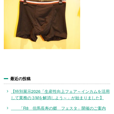
施設・料金
アクセス
最近の投稿
【特別展示2026「生産性向上フェア～インカムを活用
して業務の３Mを解消しよう～」が始まりました】
「R8 但馬長寿の郷 フェスタ」開催のご案内