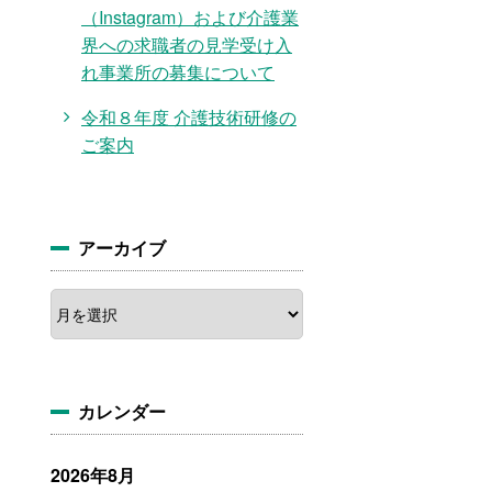
（Instagram）および介護業
界への求職者の見学受け入
れ事業所の募集について
令和８年度 介護技術研修の
ご案内
アーカイブ
ア
ー
カ
イ
ブ
カレンダー
2026年8月