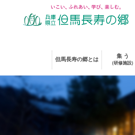
集 う
但馬長寿の郷とは
(研修施設)