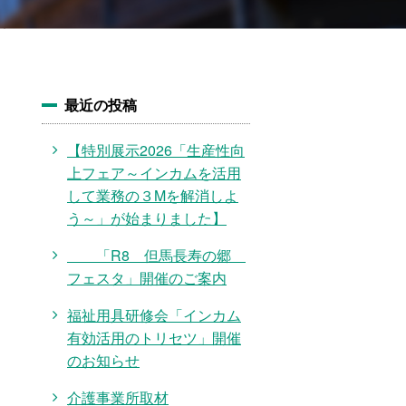
最近の投稿
【特別展示2026「生産性向
上フェア～インカムを活用
して業務の３Mを解消しよ
う～」が始まりました】
「R8 但馬長寿の郷
フェスタ」開催のご案内
福祉用具研修会「インカム
有効活用のトリセツ」開催
のお知らせ
介護事業所取材