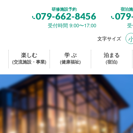
研修施設予約
宿泊施
079-662-8456
079
受付時間 9:00〜17:00
受
文字サイズ
楽しむ
学 ぶ
泊まる
(交流施設・事業)
(健康福祉)
(宿泊)