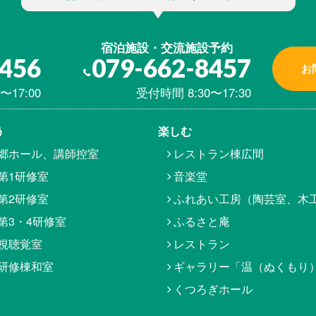
宿泊施設・交流施設予約
8456
079-662-8457
お
〜17:00
受付時間 8:30〜17:30
う
楽しむ
郷ホール、講師控室
レストラン棟広間
第1研修室
音楽堂
第2研修室
ふれあい工房（陶芸室、木
第3・4研修室
ふるさと庵
視聴覚室
レストラン
研修棟和室
ギャラリー「温（ぬくもり
くつろぎホール