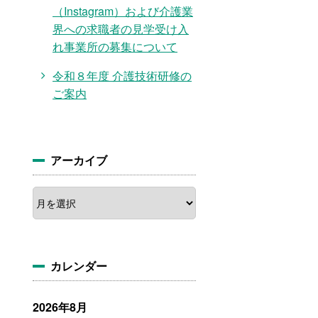
（Instagram）および介護業
界への求職者の見学受け入
れ事業所の募集について
令和８年度 介護技術研修の
ご案内
アーカイブ
ア
ー
カ
イ
ブ
カレンダー
2026年8月