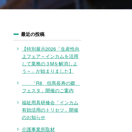
最近の投稿
【特別展示2026「生産性向
上フェア～インカムを活用
して業務の３Mを解消しよ
う～」が始まりました】
「R8 但馬長寿の郷
フェスタ」開催のご案内
福祉用具研修会「インカム
有効活用のトリセツ」開催
のお知らせ
介護事業所取材