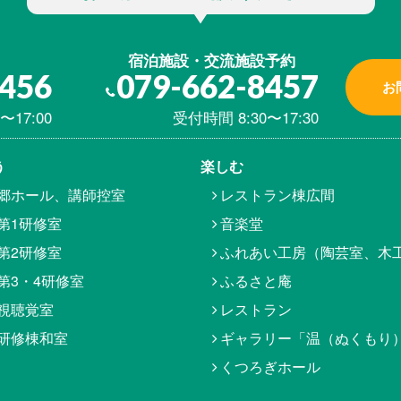
宿泊施設・交流施設予約
8456
079-662-8457
お
〜17:00
受付時間 8:30〜17:30
う
楽しむ
郷ホール、講師控室
レストラン棟広間
第1研修室
音楽堂
第2研修室
ふれあい工房（陶芸室、木
第3・4研修室
ふるさと庵
視聴覚室
レストラン
研修棟和室
ギャラリー「温（ぬくもり
くつろぎホール