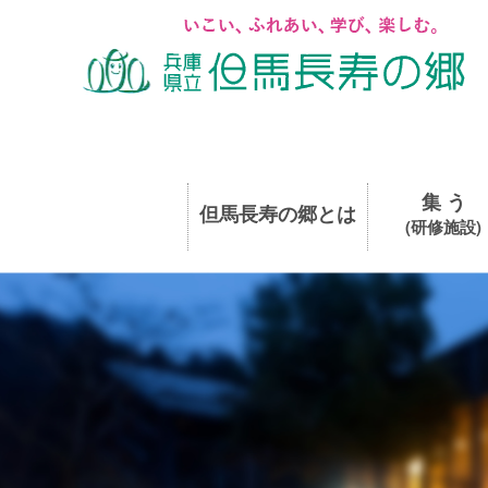
集 う
但馬長寿の郷とは
(研修施設)