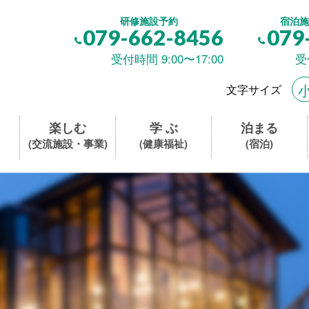
研修施設予約
宿泊施
079-662-8456
079
受付時間 9:00〜17:00
受
文字サイズ
楽しむ
学 ぶ
泊まる
(交流施設・事業)
(健康福祉)
(宿泊)