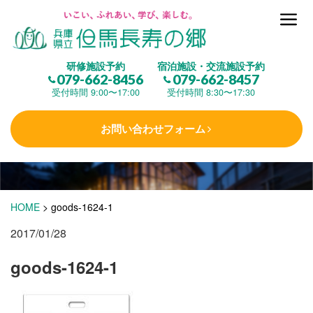
但馬長寿の郷とは
研修施設予約
宿泊施設・交流施設予約
079-662-8456
079-662-8457
集 う
(研修施設)
受付時間 9:00〜17:00
受付時間 8:30〜17:30
お問い合わせフォーム
楽しむ
(交流施設・事業)
学 ぶ
(健康福祉)
HOME
>
goods-1624-1
2017/01/28
泊まる
(宿泊)
goods-1624-1