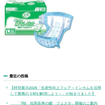
施設・料金
アクセス
最近の投稿
【特別展示2026「生産性向上フェア～インカムを活用
して業務の３Mを解消しよう～」が始まりました】
「R8 但馬長寿の郷 フェスタ」開催のご案内