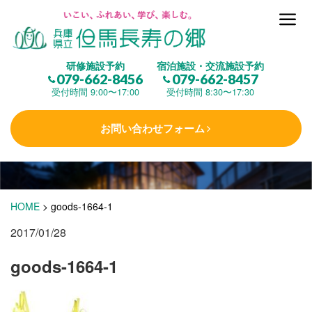
但馬長寿の郷とは
研修施設予約
宿泊施設・交流施設予約
079-662-8456
079-662-8457
集 う
(研修施設)
受付時間 9:00〜17:00
受付時間 8:30〜17:30
お問い合わせフォーム
楽しむ
(交流施設・事業)
学 ぶ
(健康福祉)
HOME
>
goods-1664-1
2017/01/28
泊まる
(宿泊)
goods-1664-1