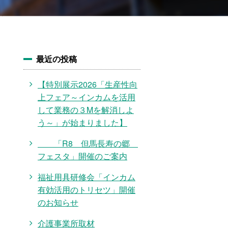
最近の投稿
【特別展示2026「生産性向
上フェア～インカムを活用
して業務の３Mを解消しよ
う～」が始まりました】
「R8 但馬長寿の郷
フェスタ」開催のご案内
福祉用具研修会「インカム
有効活用のトリセツ」開催
のお知らせ
介護事業所取材