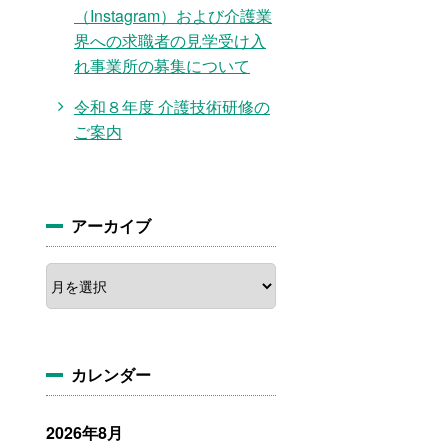
（Instagram）および介護業
界への求職者の見学受け入
れ事業所の募集について
令和８年度 介護技術研修の
ご案内
アーカイブ
ア
ー
カ
イ
ブ
カレンダー
2026年8月