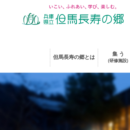
集 う
但馬長寿の郷とは
(研修施設)