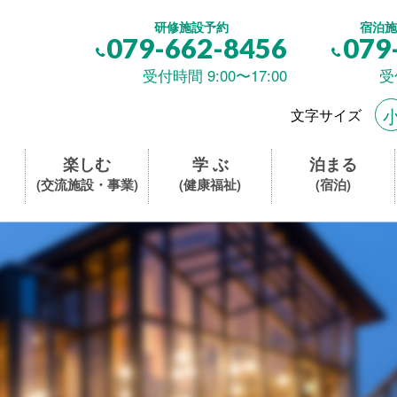
研修施設予約
宿泊施
079-662-8456
079
受付時間 9:00〜17:00
受
文字サイズ
楽しむ
学 ぶ
泊まる
(交流施設・事業)
(健康福祉)
(宿泊)