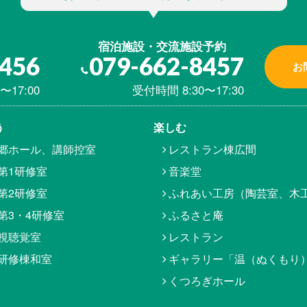
宿泊施設・交流施設予約
8456
079-662-8457
お
〜17:00
受付時間 8:30〜17:30
う
楽しむ
郷ホール、講師控室
レストラン棟広間
第1研修室
音楽堂
第2研修室
ふれあい工房（陶芸室、木
第3・4研修室
ふるさと庵
視聴覚室
レストラン
研修棟和室
ギャラリー「温（ぬくもり
くつろぎホール