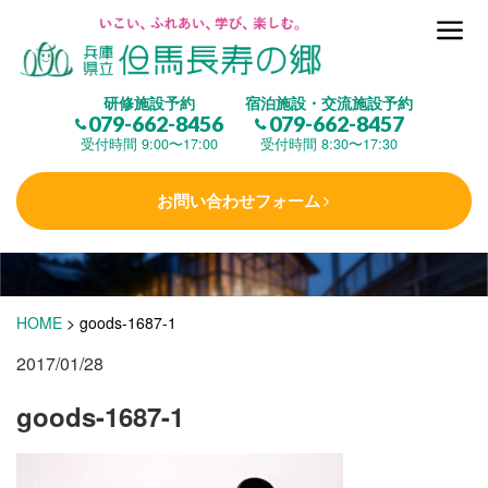
但馬長寿の郷とは
研修施設予約
宿泊施設・交流施設予約
079-662-8456
079-662-8457
集 う
(研修施設)
受付時間 9:00〜17:00
受付時間 8:30〜17:30
お問い合わせフォーム
楽しむ
(交流施設・事業)
学 ぶ
(健康福祉)
HOME
>
goods-1687-1
2017/01/28
泊まる
(宿泊)
goods-1687-1