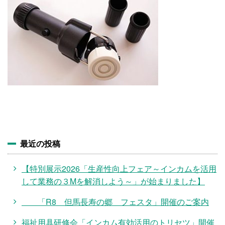
施設・料金
アクセス
最近の投稿
【特別展示2026「生産性向上フェア～インカムを活用
して業務の３Mを解消しよう～」が始まりました】
「R8 但馬長寿の郷 フェスタ」開催のご案内
福祉用具研修会「インカム有効活用のトリセツ」開催