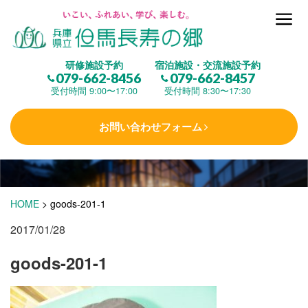
但馬長寿の郷とは
研修施設予約
宿泊施設・交流施設予約
079-662-8456
079-662-8457
集 う
(研修施設)
受付時間 9:00〜17:00
受付時間 8:30〜17:30
お問い合わせフォーム
楽しむ
(交流施設・事業)
学 ぶ
(健康福祉)
HOME
>
goods-201-1
2017/01/28
泊まる
(宿泊)
goods-201-1