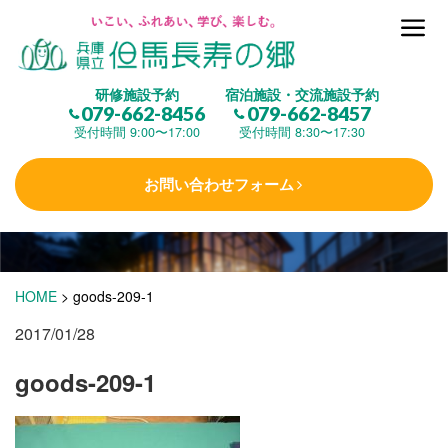
但馬長寿の郷とは
研修施設予約
宿泊施設・交流施設予約
079-662-8456
079-662-8457
集 う
(研修施設)
受付時間 9:00〜17:00
受付時間 8:30〜17:30
お問い合わせフォーム
楽しむ
(交流施設・事業)
学 ぶ
(健康福祉)
HOME
>
goods-209-1
2017/01/28
泊まる
(宿泊)
goods-209-1