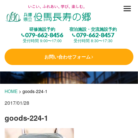
但馬長寿の郷とは
研修施設予約
宿泊施設・交流施設予約
079-662-8456
079-662-8457
集 う
(研修施設)
受付時間 9:00〜17:00
受付時間 8:30〜17:30
お問い合わせフォーム
楽しむ
(交流施設・事業)
学 ぶ
(健康福祉)
HOME
>
goods-224-1
2017/01/28
泊まる
(宿泊)
goods-224-1