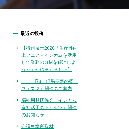
最近の投稿
【特別展示2026「生産性向
上フェア～インカムを活用
して業務の３Mを解消しよ
う～」が始まりました】
「R8 但馬長寿の郷
フェスタ」開催のご案内
福祉用具研修会「インカム
有効活用のトリセツ」開催
のお知らせ
介護事業所取材