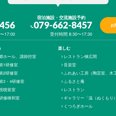
宿泊施設・交流施設予約
8456
079-662-8457
お
〜17:00
受付時間 8:30〜17:30
う
楽しむ
郷ホール、講師控室
レストラン棟広間
第1研修室
音楽堂
第2研修室
ふれあい工房（陶芸室、木
第3・4研修室
ふるさと庵
視聴覚室
レストラン
研修棟和室
ギャラリー「温（ぬくもり
くつろぎホール