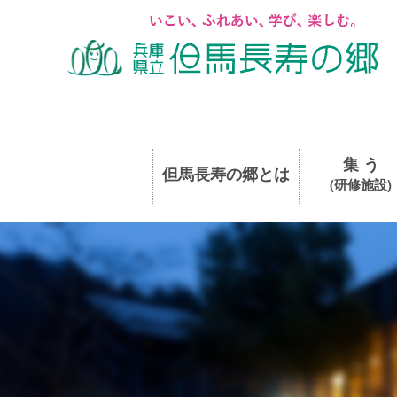
集 う
但馬長寿の郷とは
(研修施設)