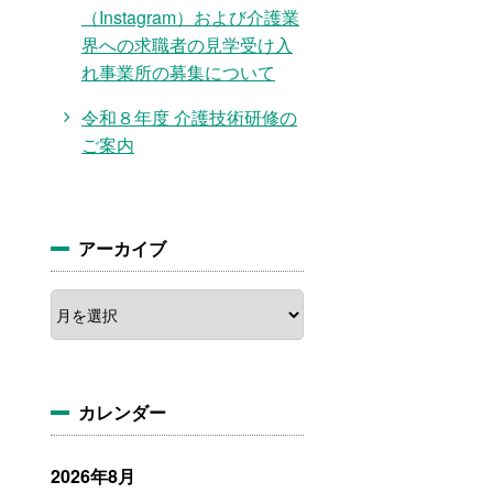
（Instagram）および介護業
界への求職者の見学受け入
れ事業所の募集について
令和８年度 介護技術研修の
ご案内
アーカイブ
ア
ー
カ
イ
ブ
カレンダー
2026年8月