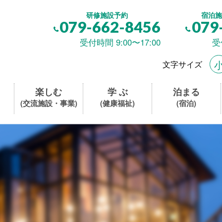
研修施設予約
宿泊施
079-662-8456
079
受付時間 9:00〜17:00
受
文字サイズ
楽しむ
学 ぶ
泊まる
(交流施設・事業)
(健康福祉)
(宿泊)