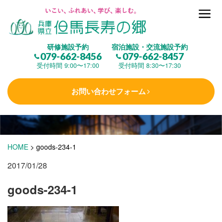
但馬長寿の郷とは
研修施設予約
宿泊施設・交流施設予約
079-662-8456
079-662-8457
集 う
(研修施設)
受付時間 9:00〜17:00
受付時間 8:30〜17:30
お問い合わせフォーム
楽しむ
(交流施設・事業)
学 ぶ
(健康福祉)
HOME
>
goods-234-1
2017/01/28
泊まる
(宿泊)
goods-234-1