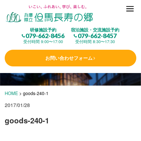
但馬長寿の郷とは
研修施設予約
宿泊施設・交流施設予約
079-662-8456
079-662-8457
集 う
(研修施設)
受付時間 9:00〜17:00
受付時間 8:30〜17:30
お問い合わせフォーム
楽しむ
(交流施設・事業)
学 ぶ
(健康福祉)
HOME
>
goods-240-1
2017/01/28
泊まる
(宿泊)
goods-240-1