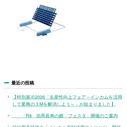
施設・料金
アクセス
最近の投稿
【特別展示2026「生産性向上フェア～インカムを活用
して業務の３Mを解消しよう～」が始まりました】
「R8 但馬長寿の郷 フェスタ」開催のご案内