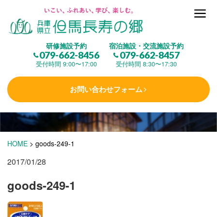
但馬長寿の郷とは
研修施設予約
宿泊施設・交流施設予約
079-662-8456
079-662-8457
集 う
(研修施設)
受付時間 9:00〜17:00
受付時間 8:30〜17:30
お問い合わせフォーム
楽しむ
(交流施設・事業)
学 ぶ
(健康福祉)
HOME
>
goods-249-1
2017/01/28
泊まる
(宿泊)
goods-249-1