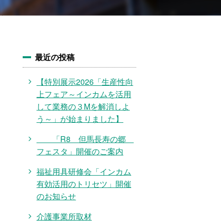
最近の投稿
【特別展示2026「生産性向
上フェア～インカムを活用
して業務の３Mを解消しよ
う～」が始まりました】
「R8 但馬長寿の郷
フェスタ」開催のご案内
福祉用具研修会「インカム
有効活用のトリセツ」開催
のお知らせ
介護事業所取材