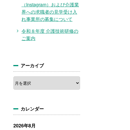
（Instagram）および介護業
界への求職者の見学受け入
れ事業所の募集について
令和８年度 介護技術研修の
ご案内
アーカイブ
ア
ー
カ
イ
ブ
カレンダー
2026年8月