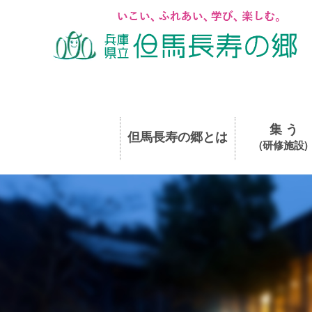
集 う
但馬長寿の郷とは
(研修施設)