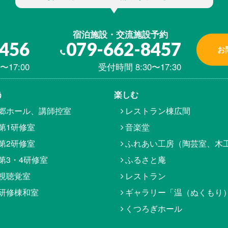
宿泊施設・交流施設予約
8456
079-662-8457
お
〜17:00
受付時間 8:30〜17:30
う
楽しむ
郷ホール、講師控室
レストラン棟広間
第1研修室
音楽堂
第2研修室
ふれあい工房（陶芸室、木
第3・4研修室
ふるさと庵
視聴覚室
レストラン
研修棟和室
ギャラリー「温（ぬくもり
くつろぎホール