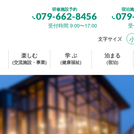
研修施設予約
宿泊施
079-662-8456
079
受付時間 9:00〜17:00
受
文字サイズ
楽しむ
学 ぶ
泊まる
(交流施設・事業)
(健康福祉)
(宿泊)