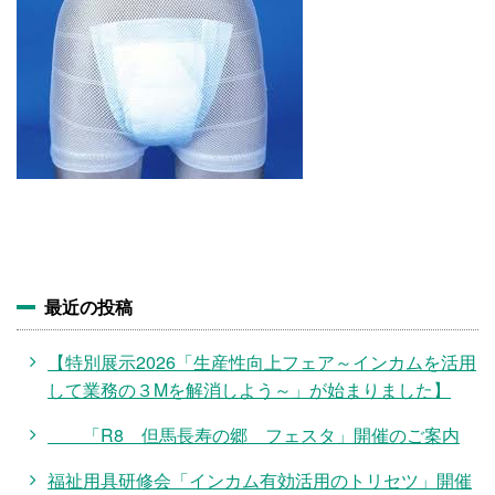
施設・料金
アクセス
最近の投稿
【特別展示2026「生産性向上フェア～インカムを活用
して業務の３Mを解消しよう～」が始まりました】
「R8 但馬長寿の郷 フェスタ」開催のご案内
福祉用具研修会「インカム有効活用のトリセツ」開催