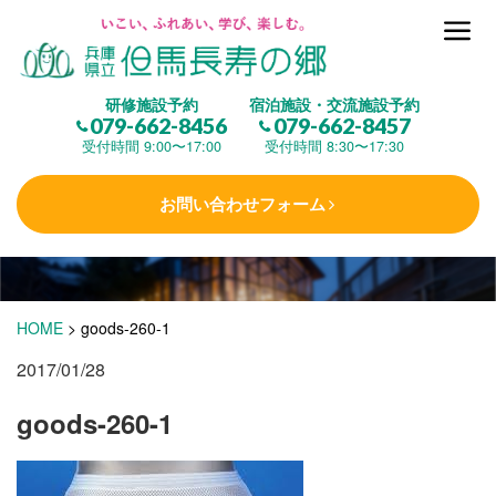
但馬長寿の郷とは
研修施設予約
宿泊施設・交流施設予約
079-662-8456
079-662-8457
集 う
(研修施設)
受付時間 9:00〜17:00
受付時間 8:30〜17:30
お問い合わせフォーム
楽しむ
(交流施設・事業)
学 ぶ
(健康福祉)
HOME
>
goods-260-1
2017/01/28
泊まる
(宿泊)
goods-260-1