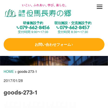
但馬長寿の郷とは
研修施設予約
宿泊施設・交流施設予約
079-662-8456
079-662-8457
集 う
(研修施設)
受付時間 9:00〜17:00
受付時間 8:30〜17:30
お問い合わせフォーム
楽しむ
(交流施設・事業)
学 ぶ
(健康福祉)
HOME
>
goods-273-1
2017/01/28
泊まる
(宿泊)
goods-273-1