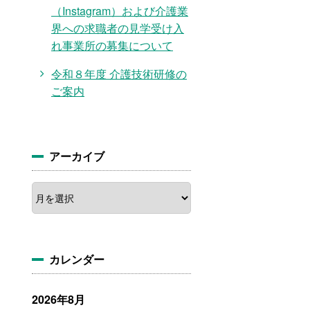
（Instagram）および介護業
界への求職者の見学受け入
れ事業所の募集について
令和８年度 介護技術研修の
ご案内
アーカイブ
ア
ー
カ
イ
ブ
カレンダー
2026年8月