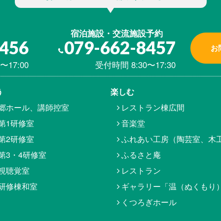
宿泊施設・交流施設予約
8456
079-662-8457
お
〜17:00
受付時間 8:30〜17:30
う
楽しむ
郷ホール、講師控室
レストラン棟広間
第1研修室
音楽堂
第2研修室
ふれあい工房（陶芸室、木
第3・4研修室
ふるさと庵
視聴覚室
レストラン
研修棟和室
ギャラリー「温（ぬくもり
くつろぎホール