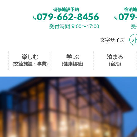
研修施設予約
宿泊施
079-662-8456
079
受付時間 9:00〜17:00
受
文字サイズ
楽しむ
学 ぶ
泊まる
(交流施設・事業)
(健康福祉)
(宿泊)