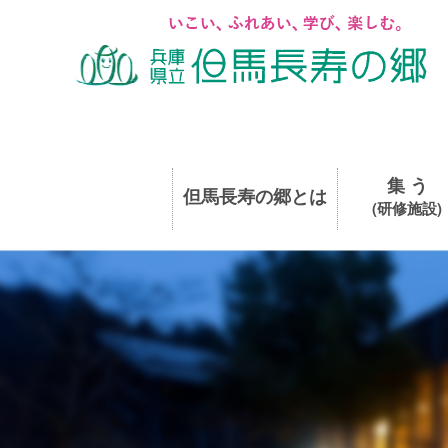
集 う
但馬長寿の郷とは
(研修施設)