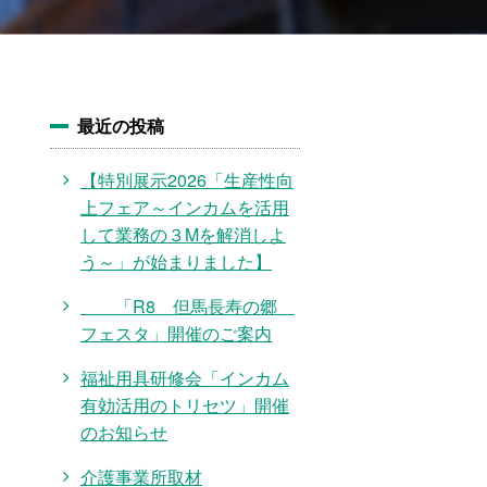
最近の投稿
【特別展示2026「生産性向
上フェア～インカムを活用
して業務の３Mを解消しよ
う～」が始まりました】
「R8 但馬長寿の郷
フェスタ」開催のご案内
福祉用具研修会「インカム
有効活用のトリセツ」開催
のお知らせ
介護事業所取材