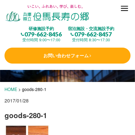
但馬長寿の郷とは
研修施設予約
宿泊施設・交流施設予約
079-662-8456
079-662-8457
集 う
(研修施設)
受付時間 9:00〜17:00
受付時間 8:30〜17:30
お問い合わせフォーム
楽しむ
(交流施設・事業)
学 ぶ
(健康福祉)
HOME
>
goods-280-1
2017/01/28
泊まる
(宿泊)
goods-280-1