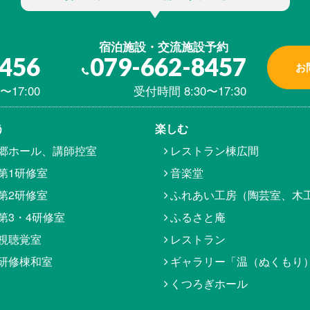
宿泊施設・交流施設予約
8456
079-662-8457
お
〜17:00
受付時間 8:30〜17:30
う
楽しむ
郷ホール、講師控室
レストラン棟広間
第1研修室
音楽堂
第2研修室
ふれあい工房（陶芸室、木
第3・4研修室
ふるさと庵
視聴覚室
レストラン
研修棟和室
ギャラリー「温（ぬくもり
くつろぎホール