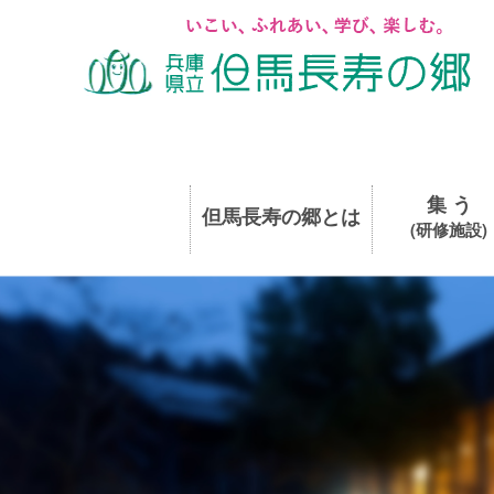
集 う
但馬長寿の郷とは
(研修施設)