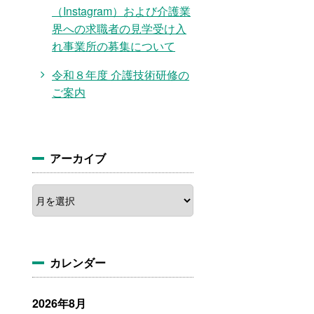
（Instagram）および介護業
界への求職者の見学受け入
れ事業所の募集について
令和８年度 介護技術研修の
ご案内
アーカイブ
ア
ー
カ
イ
ブ
カレンダー
2026年8月