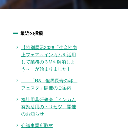
最近の投稿
【特別展示2026「生産性向
上フェア～インカムを活用
して業務の３Mを解消しよ
う～」が始まりました】
「R8 但馬長寿の郷
フェスタ」開催のご案内
福祉用具研修会「インカム
有効活用のトリセツ」開催
のお知らせ
介護事業所取材