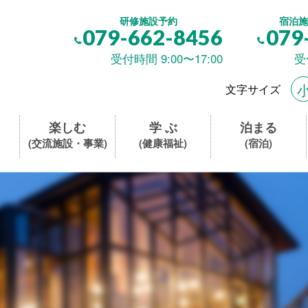
研修施設予約
宿泊施
079-662-8456
079
受付時間 9:00〜17:00
受
文字サイズ
楽しむ
学 ぶ
泊まる
(交流施設・事業)
(健康福祉)
(宿泊)