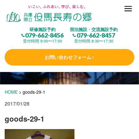
但馬長寿の郷とは
研修施設予約
宿泊施設・交流施設予約
079-662-8456
079-662-8457
集 う
(研修施設)
受付時間 9:00〜17:00
受付時間 8:30〜17:30
お問い合わせフォーム
楽しむ
(交流施設・事業)
学 ぶ
(健康福祉)
HOME
>
goods-29-1
2017/01/28
泊まる
(宿泊)
goods-29-1