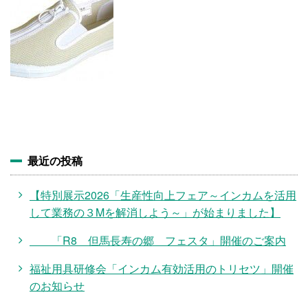
施設・料金
アクセス
最近の投稿
【特別展示2026「生産性向上フェア～インカムを活用
して業務の３Mを解消しよう～」が始まりました】
「R8 但馬長寿の郷 フェスタ」開催のご案内
福祉用具研修会「インカム有効活用のトリセツ」開催
のお知らせ