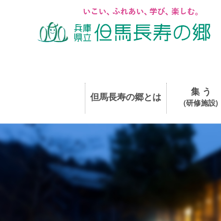
集 う
但馬長寿の郷とは
(研修施設)