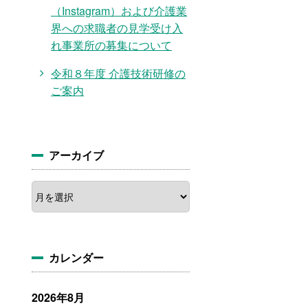
（Instagram）および介護業
界への求職者の見学受け入
れ事業所の募集について
令和８年度 介護技術研修の
ご案内
アーカイブ
ア
ー
カ
イ
ブ
カレンダー
2026年8月