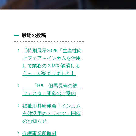
最近の投稿
【特別展示2026「生産性向
上フェア～インカムを活用
して業務の３Mを解消しよ
う～」が始まりました】
「R8 但馬長寿の郷
フェスタ」開催のご案内
福祉用具研修会「インカム
有効活用のトリセツ」開催
のお知らせ
介護事業所取材