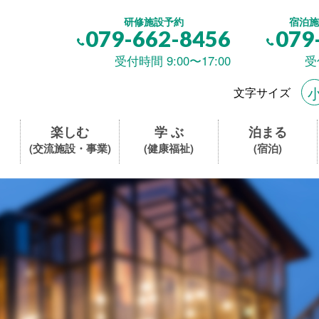
研修施設予約
宿泊施
079-662-8456
079
受付時間 9:00〜17:00
受
文字サイズ
楽しむ
学 ぶ
泊まる
(交流施設・事業)
(健康福祉)
(宿泊)