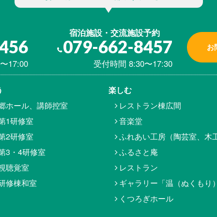
宿泊施設・交流施設予約
8456
079-662-8457
お
〜17:00
受付時間 8:30〜17:30
う
楽しむ
郷ホール、講師控室
レストラン棟広間
第1研修室
音楽堂
第2研修室
ふれあい工房（陶芸室、木
第3・4研修室
ふるさと庵
視聴覚室
レストラン
研修棟和室
ギャラリー「温（ぬくもり
くつろぎホール