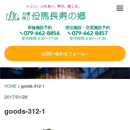
但馬長寿の郷とは
研修施設予約
宿泊施設・交流施設予約
079-662-8456
079-662-8457
集 う
(研修施設)
受付時間 9:00〜17:00
受付時間 8:30〜17:30
お問い合わせフォーム
楽しむ
(交流施設・事業)
学 ぶ
(健康福祉)
HOME
>
goods-312-1
2017/01/28
泊まる
(宿泊)
goods-312-1