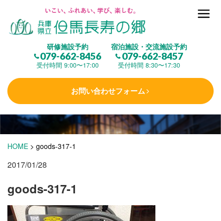
但馬長寿の郷とは
研修施設予約
宿泊施設・交流施設予約
079-662-8456
079-662-8457
集 う
(研修施設)
受付時間 9:00〜17:00
受付時間 8:30〜17:30
お問い合わせフォーム
楽しむ
(交流施設・事業)
学 ぶ
(健康福祉)
HOME
>
goods-317-1
2017/01/28
泊まる
(宿泊)
goods-317-1