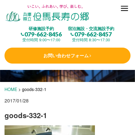
但馬長寿の郷とは
研修施設予約
宿泊施設・交流施設予約
079-662-8456
079-662-8457
集 う
(研修施設)
受付時間 9:00〜17:00
受付時間 8:30〜17:30
お問い合わせフォーム
楽しむ
(交流施設・事業)
学 ぶ
(健康福祉)
HOME
>
goods-332-1
2017/01/28
泊まる
(宿泊)
goods-332-1