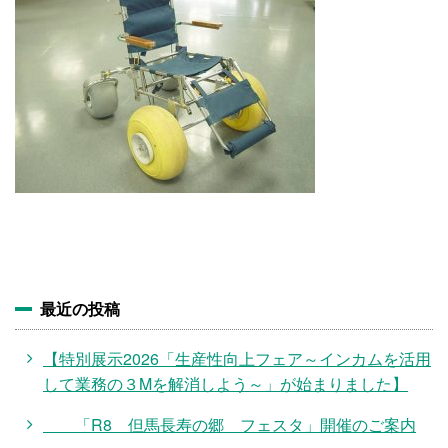
施設・料金
アクセス
最近の投稿
【特別展示2026「生産性向上フェア～インカムを活用
して業務の３Mを解消しよう～」が始まりました】
「R8 但馬長寿の郷 フェスタ」開催のご案内