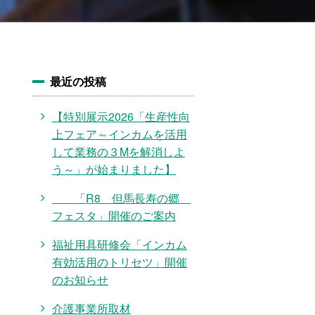
最近の投稿
【特別展示2026「生産性向
上フェア～インカムを活用
して業務の３Mを解消しよ
う～」が始まりました】
「R8 但馬長寿の郷
フェスタ」開催のご案内
福祉用具研修会「インカム
有効活用のトリセツ」開催
のお知らせ
介護事業所取材