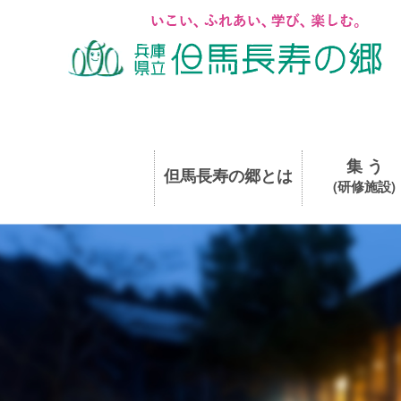
集 う
但馬長寿の郷とは
(研修施設)