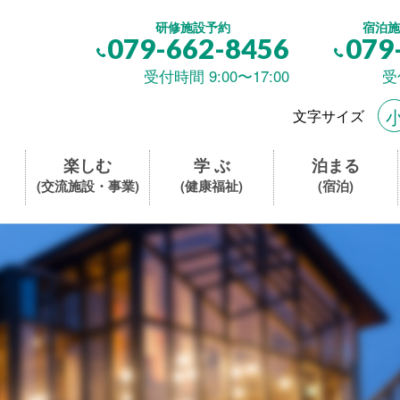
研修施設予約
宿泊施
079-662-8456
079
受付時間 9:00〜17:00
受
文字サイズ
楽しむ
学 ぶ
泊まる
(交流施設・事業)
(健康福祉)
(宿泊)