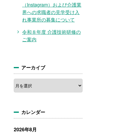
（Instagram）および介護業
界への求職者の見学受け入
れ事業所の募集について
令和８年度 介護技術研修の
ご案内
アーカイブ
ア
ー
カ
イ
ブ
カレンダー
2026年8月