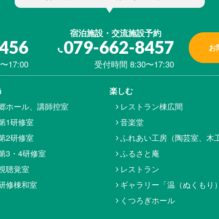
宿泊施設・交流施設予約
8456
079-662-8457
お
〜17:00
受付時間 8:30〜17:30
う
楽しむ
郷ホール、講師控室
レストラン棟広間
第1研修室
音楽堂
第2研修室
ふれあい工房（陶芸室、木
第3・4研修室
ふるさと庵
視聴覚室
レストラン
研修棟和室
ギャラリー「温（ぬくもり
くつろぎホール