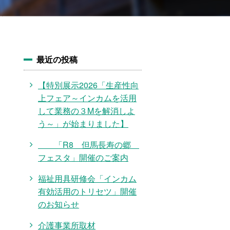
最近の投稿
【特別展示2026「生産性向
上フェア～インカムを活用
して業務の３Mを解消しよ
う～」が始まりました】
「R8 但馬長寿の郷
フェスタ」開催のご案内
福祉用具研修会「インカム
有効活用のトリセツ」開催
のお知らせ
介護事業所取材