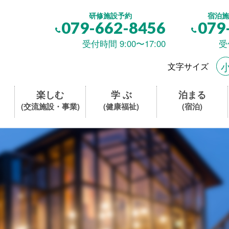
研修施設予約
宿泊施
079-662-8456
079
受付時間 9:00〜17:00
受
文字サイズ
楽しむ
学 ぶ
泊まる
(交流施設・事業)
(健康福祉)
(宿泊)