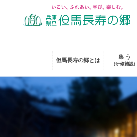
集 う
但馬長寿の郷とは
(研修施設)