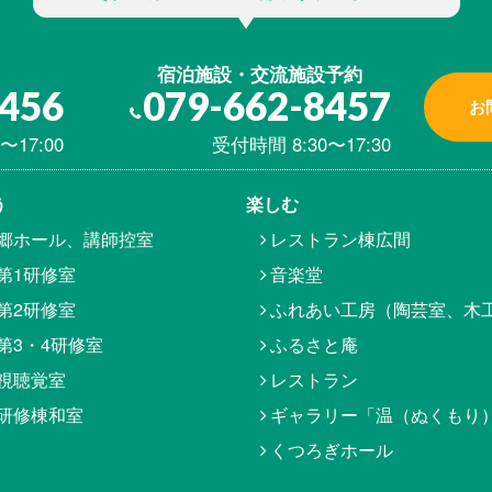
宿泊施設・交流施設予約
8456
079-662-8457
お
〜17:00
受付時間 8:30〜17:30
う
楽しむ
郷ホール、講師控室
レストラン棟広間
第1研修室
音楽堂
第2研修室
ふれあい工房（陶芸室、木
第3・4研修室
ふるさと庵
視聴覚室
レストラン
研修棟和室
ギャラリー「温（ぬくもり
くつろぎホール