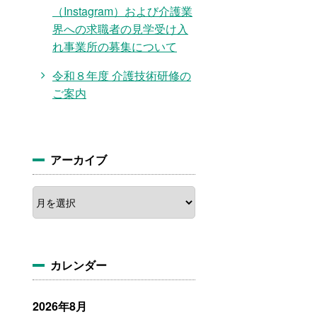
（Instagram）および介護業
界への求職者の見学受け入
れ事業所の募集について
令和８年度 介護技術研修の
ご案内
アーカイブ
ア
ー
カ
イ
ブ
カレンダー
2026年8月