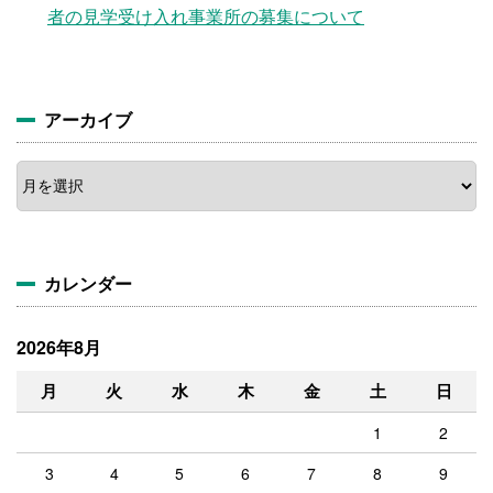
者の見学受け入れ事業所の募集について
アーカイブ
ア
ー
カ
イ
ブ
カレンダー
2026年8月
月
火
水
木
金
土
日
1
2
3
4
5
6
7
8
9