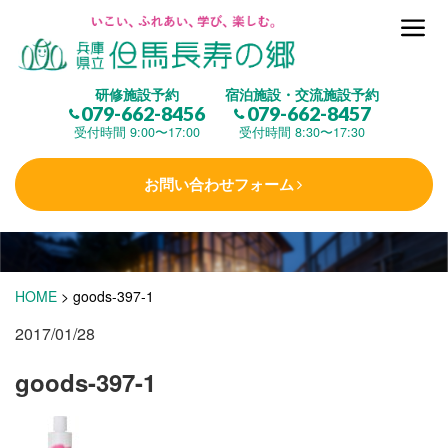
但馬長寿の郷とは
研修施設予約
宿泊施設・交流施設予約
079-662-8456
079-662-8457
集 う
(研修施設)
受付時間 9:00〜17:00
受付時間 8:30〜17:30
お問い合わせフォーム
楽しむ
(交流施設・事業)
学 ぶ
(健康福祉)
HOME
>
goods-397-1
2017/01/28
泊まる
(宿泊)
goods-397-1