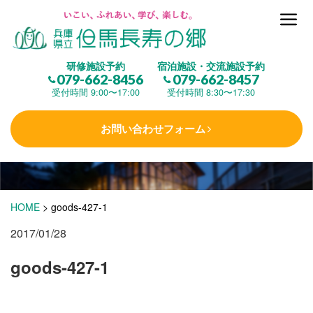
但馬長寿の郷とは
研修施設予約
宿泊施設・交流施設予約
079-662-8456
079-662-8457
集 う
(研修施設)
受付時間 9:00〜17:00
受付時間 8:30〜17:30
お問い合わせフォーム
楽しむ
(交流施設・事業)
学 ぶ
(健康福祉)
HOME
>
goods-427-1
2017/01/28
泊まる
(宿泊)
goods-427-1