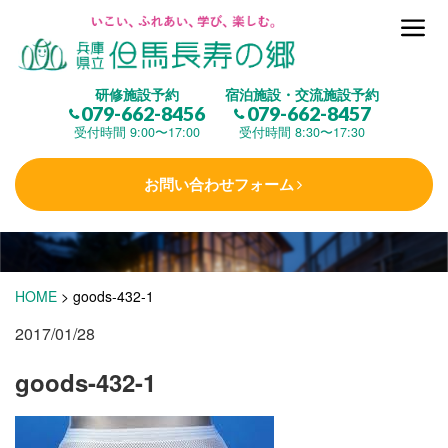
但馬長寿の郷とは
研修施設予約
宿泊施設・交流施設予約
079-662-8456
079-662-8457
集 う
(研修施設)
受付時間 9:00〜17:00
受付時間 8:30〜17:30
お問い合わせフォーム
楽しむ
(交流施設・事業)
学 ぶ
(健康福祉)
HOME
>
goods-432-1
2017/01/28
泊まる
(宿泊)
goods-432-1