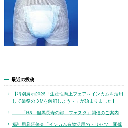
施設・料金
アクセス
最近の投稿
【特別展示2026「生産性向上フェア～インカムを活用
して業務の３Mを解消しよう～」が始まりました】
「R8 但馬長寿の郷 フェスタ」開催のご案内
福祉用具研修会「インカム有効活用のトリセツ」開催