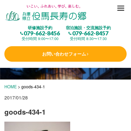
但馬長寿の郷とは
研修施設予約
宿泊施設・交流施設予約
079-662-8456
079-662-8457
集 う
(研修施設)
受付時間 9:00〜17:00
受付時間 8:30〜17:30
お問い合わせフォーム
楽しむ
(交流施設・事業)
学 ぶ
(健康福祉)
HOME
>
goods-434-1
2017/01/28
泊まる
(宿泊)
goods-434-1