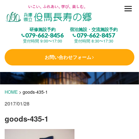
但馬長寿の郷とは
研修施設予約
宿泊施設・交流施設予約
079-662-8456
079-662-8457
集 う
(研修施設)
受付時間 9:00〜17:00
受付時間 8:30〜17:30
お問い合わせフォーム
楽しむ
(交流施設・事業)
学 ぶ
(健康福祉)
HOME
>
goods-435-1
2017/01/28
泊まる
(宿泊)
goods-435-1