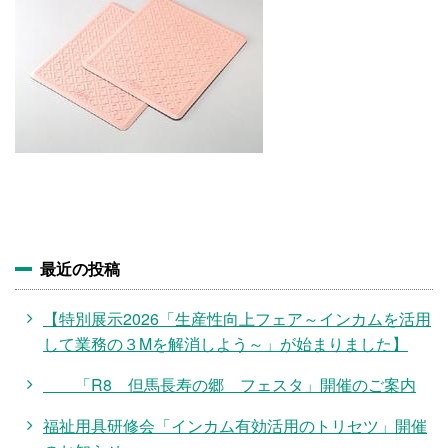
施設・料金
アクセス
最近の投稿
【特別展示2026「生産性向上フェア～インカムを活用
して業務の３Mを解消しよう～」が始まりました】
「R8 但馬長寿の郷 フェスタ」開催のご案内
福祉用具研修会「インカム有効活用のトリセツ」開催