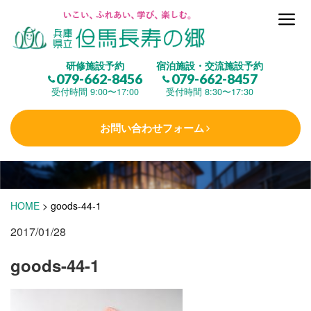
但馬長寿の郷とは
研修施設予約
宿泊施設・交流施設予約
079-662-8456
079-662-8457
集 う
(研修施設)
受付時間 9:00〜17:00
受付時間 8:30〜17:30
お問い合わせフォーム
楽しむ
(交流施設・事業)
学 ぶ
(健康福祉)
HOME
>
goods-44-1
2017/01/28
泊まる
(宿泊)
goods-44-1