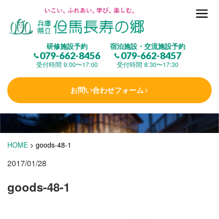
但馬長寿の郷とは
研修施設予約
宿泊施設・交流施設予約
079-662-8456
079-662-8457
集 う
(研修施設)
受付時間 9:00〜17:00
受付時間 8:30〜17:30
お問い合わせフォーム
楽しむ
(交流施設・事業)
学 ぶ
(健康福祉)
HOME
>
goods-48-1
2017/01/28
泊まる
(宿泊)
goods-48-1