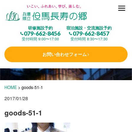
但馬長寿の郷とは
研修施設予約
宿泊施設・交流施設予約
079-662-8456
079-662-8457
集 う
(研修施設)
受付時間 9:00〜17:00
受付時間 8:30〜17:30
お問い合わせフォーム
楽しむ
(交流施設・事業)
学 ぶ
(健康福祉)
HOME
>
goods-51-1
2017/01/28
泊まる
(宿泊)
goods-51-1