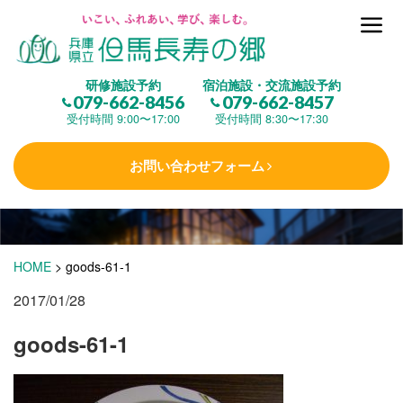
但馬長寿の郷とは
研修施設予約
宿泊施設・交流施設予約
079-662-8456
079-662-8457
集 う
(研修施設)
受付時間 9:00〜17:00
受付時間 8:30〜17:30
お問い合わせフォーム
楽しむ
(交流施設・事業)
学 ぶ
(健康福祉)
HOME
>
goods-61-1
2017/01/28
泊まる
(宿泊)
goods-61-1