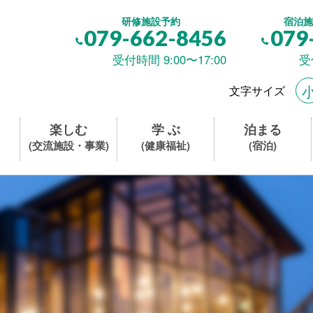
研修施設予約
宿泊施
079-662-8456
079
受付時間 9:00〜17:00
受
文字サイズ
楽しむ
学 ぶ
泊まる
(交流施設・事業)
(健康福祉)
(宿泊)