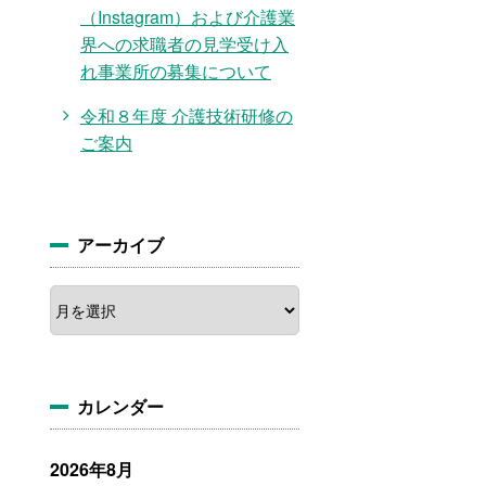
（Instagram）および介護業
界への求職者の見学受け入
れ事業所の募集について
令和８年度 介護技術研修の
ご案内
アーカイブ
ア
ー
カ
イ
ブ
カレンダー
2026年8月