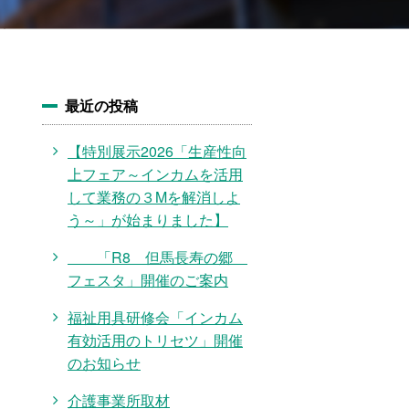
最近の投稿
【特別展示2026「生産性向
上フェア～インカムを活用
して業務の３Mを解消しよ
う～」が始まりました】
「R8 但馬長寿の郷
フェスタ」開催のご案内
福祉用具研修会「インカム
有効活用のトリセツ」開催
のお知らせ
介護事業所取材