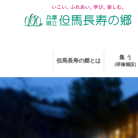
集 う
但馬長寿の郷とは
(研修施設)