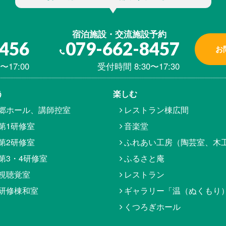
宿泊施設・交流施設予約
8456
079-662-8457
お
〜17:00
受付時間 8:30〜17:30
う
楽しむ
郷ホール、講師控室
レストラン棟広間
第1研修室
音楽堂
第2研修室
ふれあい工房（陶芸室、木
第3・4研修室
ふるさと庵
視聴覚室
レストラン
研修棟和室
ギャラリー「温（ぬくもり
くつろぎホール