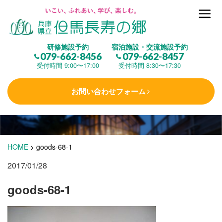
但馬長寿の郷とは
研修施設予約
宿泊施設・交流施設予約
079-662-8456
079-662-8457
集 う
(研修施設)
受付時間 9:00〜17:00
受付時間 8:30〜17:30
お問い合わせフォーム
楽しむ
(交流施設・事業)
学 ぶ
(健康福祉)
HOME
>
goods-68-1
2017/01/28
泊まる
(宿泊)
goods-68-1