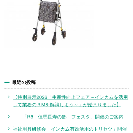
施設・料金
アクセス
最近の投稿
【特別展示2026「生産性向上フェア～インカムを活用
して業務の３Mを解消しよう～」が始まりました】
「R8 但馬長寿の郷 フェスタ」開催のご案内
福祉用具研修会「インカム有効活用のトリセツ」開催