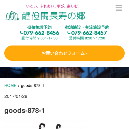
但馬長寿の郷とは
研修施設予約
宿泊施設・交流施設予約
079-662-8456
079-662-8457
集 う
(研修施設)
受付時間 9:00〜17:00
受付時間 8:30〜17:30
お問い合わせフォーム
楽しむ
(交流施設・事業)
学 ぶ
(健康福祉)
HOME
>
goods-878-1
2017/01/28
泊まる
(宿泊)
goods-878-1