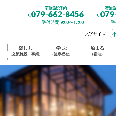
研修施設予約
宿泊施
079-662-8456
079
受付時間 9:00〜17:00
受
文字サイズ
楽しむ
学 ぶ
泊まる
(交流施設・事業)
(健康福祉)
(宿泊)