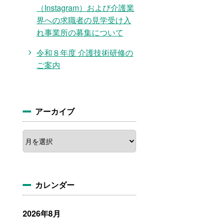
（Instagram）および介護業
界への求職者の見学受け入
れ事業所の募集について
令和８年度 介護技術研修の
ご案内
アーカイブ
ア
ー
カ
イ
ブ
カレンダー
2026年8月