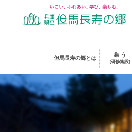
集 う
但馬長寿の郷とは
(研修施設)