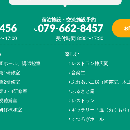
宿泊施設・交流施設予約
8456
079-662-8457
お
〜17:00
受付時間 8:30〜17:30
う
楽しむ
郷ホール、講師控室
レストラン棟広間
第1研修室
音楽堂
第2研修室
ふれあい工房（陶芸室、木
第3・4研修室
ふるさと庵
視聴覚室
レストラン
研修棟和室
ギャラリー「温（ぬくもり
くつろぎホール