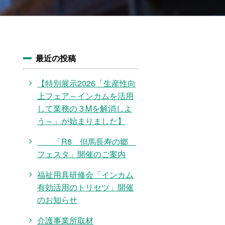
最近の投稿
【特別展示2026「生産性向
上フェア～インカムを活用
して業務の３Mを解消しよ
う～」が始まりました】
「R8 但馬長寿の郷
フェスタ」開催のご案内
福祉用具研修会「インカム
有効活用のトリセツ」開催
のお知らせ
介護事業所取材