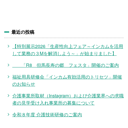
施設・料金
アクセス
最近の投稿
【特別展示2026「生産性向上フェア～インカムを活用
して業務の３Mを解消しよう～」が始まりました】
「R8 但馬長寿の郷 フェスタ」開催のご案内
福祉用具研修会「インカム有効活用のトリセツ」開催
のお知らせ
介護事業所取材（Instagram）および介護業界への求職
者の見学受け入れ事業所の募集について
令和８年度 介護技術研修のご案内