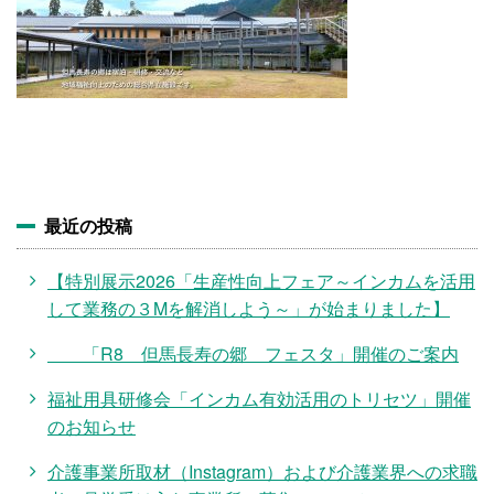
施設・料金
アクセス
最近の投稿
【特別展示2026「生産性向上フェア～インカムを活用
して業務の３Mを解消しよう～」が始まりました】
「R8 但馬長寿の郷 フェスタ」開催のご案内
福祉用具研修会「インカム有効活用のトリセツ」開催
のお知らせ
介護事業所取材（Instagram）および介護業界への求職