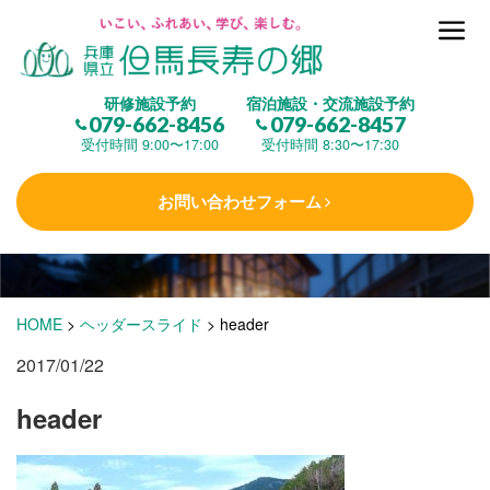
但馬長寿の郷とは
研修施設予約
宿泊施設・交流施設予約
079-662-8456
079-662-8457
集 う
(研修施設)
受付時間 9:00〜17:00
受付時間 8:30〜17:30
お問い合わせフォーム
楽しむ
(交流施設・事業)
学 ぶ
(健康福祉)
HOME
>
ヘッダースライド
>
header
2017/01/22
泊まる
(宿泊)
header